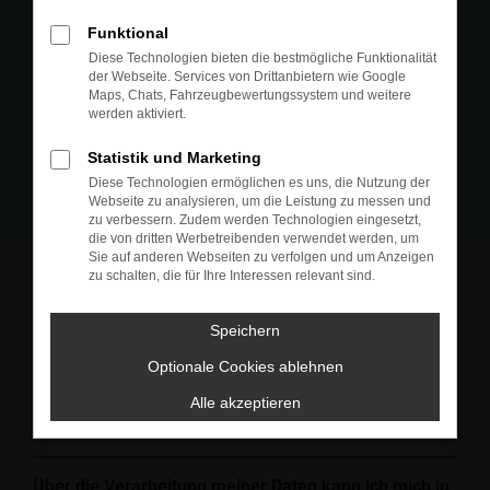
Funktional
Diese Technologien bieten die bestmögliche Funktionalität
der Webseite. Services von Drittanbietern wie Google
Maps, Chats, Fahrzeugbewertungssystem und weitere
Marke und Modell
werden aktiviert.
Statistik und Marketing
Diese Technologien ermöglichen es uns, die Nutzung der
Datum / Uhrzeit für die Probefahrt
Webseite zu analysieren, um die Leistung zu messen und
zu verbessern. Zudem werden Technologien eingesetzt,
die von dritten Werbetreibenden verwendet werden, um
Sie auf anderen Webseiten zu verfolgen und um Anzeigen
zu schalten, die für Ihre Interessen relevant sind.
Anmerkungen
Speichern
Optionale Cookies ablehnen
Alle akzeptieren
Über die Verarbeitung meiner Daten kann ich mich in