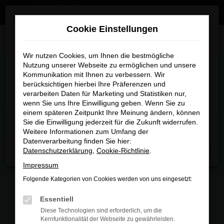
Zum
×
Wir sind umgezogen
Hauptinhalt
Cookie Einstellungen
springen
Startseite
Wunsch-Fahrzeuganfrage
Wir sind umgezogen
Wir nutzen Cookies, um Ihnen die bestmögliche
Nutzung unserer Webseite zu ermöglichen und unsere
WUNSCH-FAHRZEUGANFRAGE
Kommunikation mit Ihnen zu verbessern. Wir
Ab sofort finden Sie uns an unserem neuen Standort:
berücksichtigen hierbei Ihre Präferenzen und
Piechlerstraße 18b, 86356 Neusäß.
verarbeiten Daten für Marketing und Statistiken nur,
wenn Sie uns Ihre Einwilligung geben. Wenn Sie zu
Besuchen Sie uns am neuen Standort – wir freuen uns
E-Mail
*
einem späteren Zeitpunkt Ihre Meinung ändern, können
auf Sie
Sie die Einwilligung jederzeit für die Zukunft widerrufen.
Weitere Informationen zum Umfang der
Datenverarbeitung finden Sie hier:
Telefonnummer
*
Datenschutzerklärung
,
Cookie-Richtlinie
.
Schließen
Impressum
Folgende Kategorien von Cookies werden von uns eingesetzt:
Vorname
*
Essentiell
Diese Technologien sind erforderlich, um die
Kernfunktionalität der Webseite zu gewährleisten.
Nachname
*