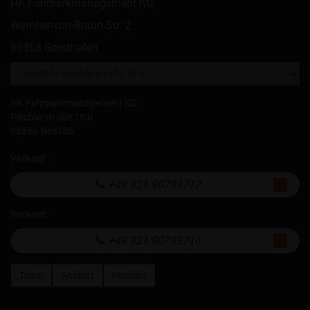
HK Fuhrparkmanagement KG
Wernher-von-Braun Str. 2
86368 Gersthofen
HK Fuhrparkmanagement KG
Piechlerstraße 18 b
86356 Neusäß
Verkauf
:
+49 821 90793712
Verkauf
:
+49 821 90793716
Team
Anfahrt
Kontakt