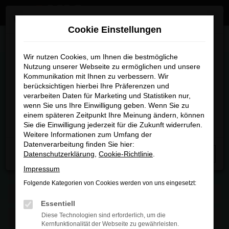
Zum
×
Wir sind umgezogen
Hauptinhalt
Cookie Einstellungen
springen
Startseite
Fahrzeugmarkt
Wir sind umgezogen
Wir nutzen Cookies, um Ihnen die bestmögliche
Nutzung unserer Webseite zu ermöglichen und unsere
FAHRZEUGMARKT
Kommunikation mit Ihnen zu verbessern. Wir
Ab sofort finden Sie uns an unserem neuen Standort:
berücksichtigen hierbei Ihre Präferenzen und
Piechlerstraße 18b, 86356 Neusäß.
verarbeiten Daten für Marketing und Statistiken nur,
wenn Sie uns Ihre Einwilligung geben. Wenn Sie zu
Besuchen Sie uns am neuen Standort – wir freuen uns
einem späteren Zeitpunkt Ihre Meinung ändern, können
FAHRZEUGSUCHE - ÜBER 2000 EU-
auf Sie
Sie die Einwilligung jederzeit für die Zukunft widerrufen.
NEUWAGEN
Weitere Informationen zum Umfang der
Datenverarbeitung finden Sie hier:
Datenschutzerklärung
,
Cookie-Richtlinie
.
Schließen
Impressum
Folgende Kategorien von Cookies werden von uns eingesetzt:
Essentiell
Diese Technologien sind erforderlich, um die
Kernfunktionalität der Webseite zu gewährleisten.