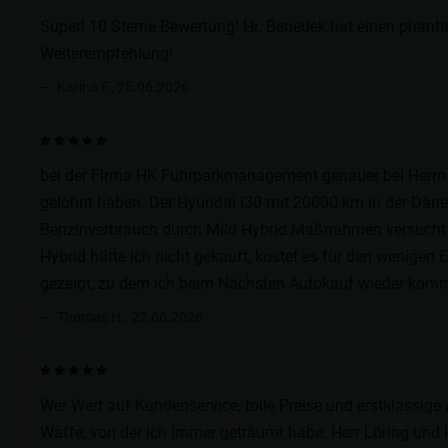
Super! 10 Sterne Bewertung! Hr. Benedek hat einen phant
Weiterempfehlung!
Karina F., 25.06.2026
bei der Firma HK Fuhrparkmanagement genauer bei Herrn B
gelohnt haben. Der Hyundai i30 mit 20000 km in der Dän
Benzinverbrauch durch Mild Hybrid Maßnahmen versucht wi
Hybrid hätte ich nicht gekauft, kostet es für den wenigen E
gezeigt, zu dem ich beim Nächsten Autokauf wieder kom
Thomas H., 22.06.2026
Wer Wert auf Kundenservice, tolle Preise und erstklassige A
Waffe, von der ich immer geträumt habe. Herr Löring und H