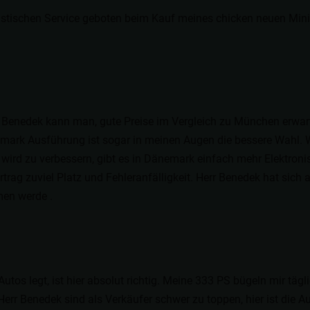
astischen Service geboten beim Kauf meines chicken neuen Mini
enedek kann man, gute Preise im Vergleich zu München erwarte
emark Ausführung ist sogar in meinen Augen die bessere Wahl. 
rd zu verbessern, gibt es in Dänemark einfach mehr Elektronis
rtrag zuviel Platz und Fehleranfälligkeit. Herr Benedek hat sich 
men werde .
utos legt, ist hier absolut richtig. Meine 333 PS bügeln mir tägli
err Benedek sind als Verkäufer schwer zu toppen, hier ist die A