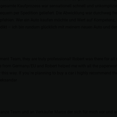
Der gesamte Kaufprozess war sensationell schnell und unkomplizie
equem per Spedition geliefert. Die Abwicklung war durchweg freu
hlen. Wer ein Auto kaufen möchte und Wert auf Kompetenz, Fre
enedikt – ich bin rundum glücklich mit meinem neuen Auto und de
nt Team, they are truly professional! Robert was there for all m
e from Germany/EU and Robert helped me with all the paperwork a
this way. If you´re planning to buy a car i highly recommend th
Aleksandar
 ganze Team und an Verkäufer Marco der sich für mich vor und