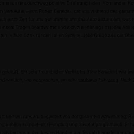
ten unsere durchweg positive Erfahrung teilen. Vom ersten Kon
Verkäufer, Herrn Robert Benedek, der uns während des gesamten 
sich extra Zeit für uns genommen um das Auto abzuholen, was w
ll unsere Fragen beantwortet und sich zuverlässig um jedes Anl
en. Vielen Dank für den tollen Service Liebe Grüße aus der Ob
ekauft. Ein sehr freundlicher Verkäufer (Herr Benedek) war imm
nd wirklich, wie versprochen, ein sehr sauberes Fahrzeug. Nach 
ft und bin rundum begeistert von der gesamten Abwicklung. Be
 unglaublich kompetent, freundlich und absolut pragmatisch. Er h
ich bei ihm in den besten Händen bin. Es gab keinerlei unnötige