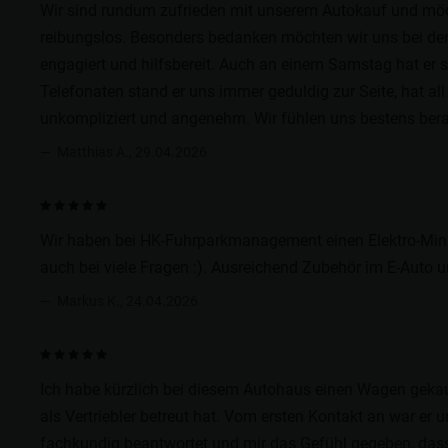
Wir sind rundum zufrieden mit unserem Autokauf und möch
reibungslos. Besonders bedanken möchten wir uns bei dem 
engagiert und hilfsbereit. Auch an einem Samstag hat er 
Telefonaten stand er uns immer geduldig zur Seite, hat a
unkompliziert und angenehm. Wir fühlen uns bestens berat
Matthias A., 29.04.2026
Wir haben bei HK-Fuhrparkmanagement einen Elektro-Mini g
auch bei viele Fragen :). Ausreichend Zubehör im E-Auto u
Markus K., 24.04.2026
Ich habe kürzlich bei diesem Autohaus einen Wagen gekau
als Vertriebler betreut hat. Vom ersten Kontakt an war er
fachkundig beantwortet und mir das Gefühl gegeben, dass 