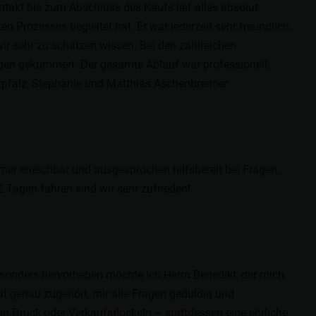
takt bis zum Abschluss des Kaufs lief alles absolut
Prozesses begleitet hat. Er war jederzeit sehr freundlich,
ir sehr zu schätzen wissen. Bei den zahlreichen
iegen gekümmert. Der gesamte Ablauf war professionell,
erpfalz, Stephanie und Matthias Aschenbrenner
er erreichbar und ausgesprochen hilfsbereit bei Fragen,
2 Tagen fahren sind wir sehr zufrieden!
sonders hervorheben möchte ich Herrn Benedikt, der mich
at genau zugehört, mir alle Fragen geduldig und
n Druck oder Verkaufsfloskeln – stattdessen eine ehrliche