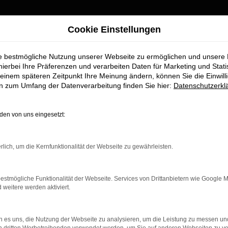
nd umgezogen
Cookie Einstellungen
ie bestmögliche Nutzung unserer Webseite zu ermöglichen und unsere
Wir sind umgezogen
hierbei Ihre Präferenzen und verarbeiten Daten für Marketing und Stati
einem späteren Zeitpunkt Ihre Meinung ändern, können Sie die Einwillig
, ERFAHRUNGEN & 
en zum Umfang der Datenverarbeitung finden Sie hier:
Datenschutzerkl
Ab sofort finden Sie uns an unserem neuen Standort:
Piechlerstraße 18b, 86356 Neusäß.
en von uns eingesetzt:
Besuchen Sie uns am neuen Standort – wir freuen uns auf Sie
d bewerten Sie uns fair. Teilen Sie uns Ihre Erfahrungen mit. Nu
sern.
rlich, um die Kernfunktionalität der Webseite zu gewährleisten.
S
estmögliche Funktionalität der Webseite. Services von Drittanbietern wie Google 
eitere werden aktiviert.
s HK Fuhrparkmanagement KG gekauft und bin mit dem gesamte
kompliziert, schnell und sehr professionell. Besonders hervorh
 es uns, die Nutzung der Webseite zu analysieren, um die Leistung zu messen u