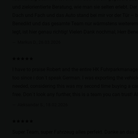
und zielorientierte Beratung, wie man sie selten erlebt. 
Dach und Fach und das Auto stand bei mir vor der Tür – b
Benedikt und das gesamte Team nur wärmstens weiterempfe
legt, ist hier genau richtig! Vielen Dank nochmal, Herr B
Markus D., 26.03.2026
I have to praise Robert and the entire HK Fuhrparkmanageme
too since i don´t speak German. I was exporting the vehicl
needed, considering this was my second time buying a car 
free. Don´t look any further, this is a team you can trust! 
Aleksandar S., 18.02.2026
Super Team, super Fahrzeug alles perfekt. Danke an das