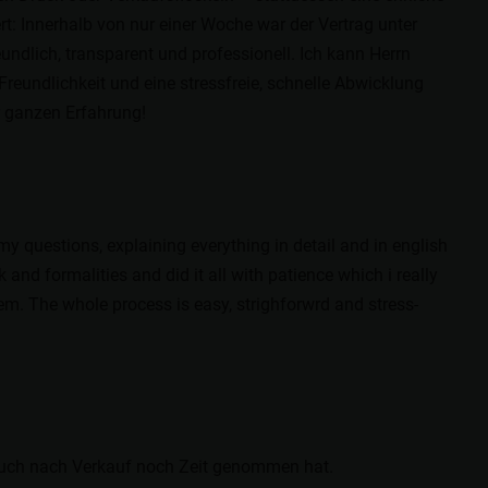
rt: Innerhalb von nur einer Woche war der Vertrag unter
ndlich, transparent und professionell. Ich kann Herrn
undlichkeit und eine stressfreie, schnelle Abwicklung
r ganzen Erfahrung!
y questions, explaining everything in detail and in english
nd formalities and did it all with patience which i really
em. The whole process is easy, strighforwrd and stress-
 auch nach Verkauf noch Zeit genommen hat.