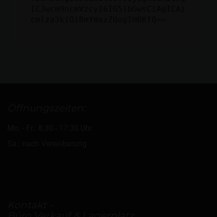
ICJwcm9ncmVzcyI6IG51bGwsCiAgICAi
cmlza3kiOiBmYWxzZQogIH0KfQ==
Öffnungszeiten:
Mo. - Fr.: 8:30 - 17:30 Uhr
Sa.: nach Vereinbarung
Kontakt -
Büro Verkauf & Lagerplatz