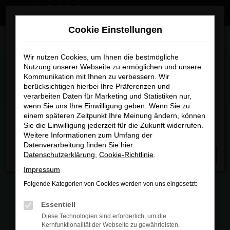
Zum
×
Wir sind umgezogen
Hauptinhalt
Cookie Einstellungen
springen
Startseite
Fahrzeugmarkt
Wir sind umgezogen
Wir nutzen Cookies, um Ihnen die bestmögliche
Nutzung unserer Webseite zu ermöglichen und unsere
FAHRZEUGMARKT
Kommunikation mit Ihnen zu verbessern. Wir
Ab sofort finden Sie uns an unserem neuen Standort:
berücksichtigen hierbei Ihre Präferenzen und
Piechlerstraße 18b, 86356 Neusäß.
verarbeiten Daten für Marketing und Statistiken nur,
wenn Sie uns Ihre Einwilligung geben. Wenn Sie zu
Besuchen Sie uns am neuen Standort – wir freuen uns
einem späteren Zeitpunkt Ihre Meinung ändern, können
auf Sie
Sie die Einwilligung jederzeit für die Zukunft widerrufen.
FEHLER: NETWORK ERROR
Weitere Informationen zum Umfang der
Datenverarbeitung finden Sie hier:
Beim Laden ist ein Fehler aufgetreten.
Datenschutzerklärung
,
Cookie-Richtlinie
.
Schließen
Hier sind ein paar Tipps, die dir helfen können:
Impressum
Folgende Kategorien von Cookies werden von uns eingesetzt:
Überprüfe deine Firewall und deine
Internetverbindung.
Essentiell
Laden andere Webseiten, zum Beispiel
Diese Technologien sind erforderlich, um die
deine Suchmaschine?
Kernfunktionalität der Webseite zu gewährleisten.