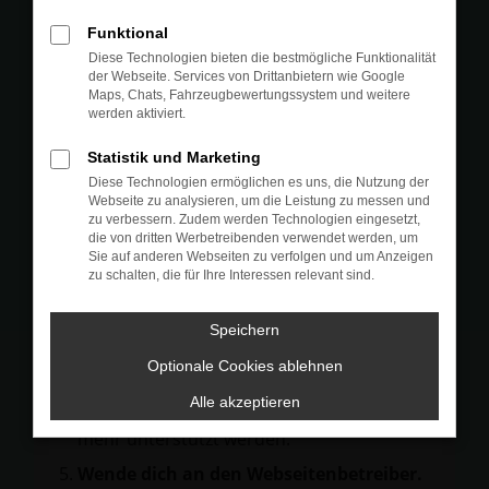
Prüfe deine Browsererweiterungen.
Funktional
Manche Erweiterungen, wie Werbeblocker,
Diese Technologien bieten die bestmögliche Funktionalität
können das Laden bestimmter Seiten
der Webseite. Services von Drittanbietern wie Google
Maps, Chats, Fahrzeugbewertungssystem und weitere
verhindern. Funktioniert die Seite in einem
werden aktiviert.
anderen Browser oder in einem privaten
Fenster?
Statistik und Marketing
Diese Technologien ermöglichen es uns, die Nutzung der
Starte dein Gerät neu.
Webseite zu analysieren, um die Leistung zu messen und
Das kann manchmal helfen,
zu verbessern. Zudem werden Technologien eingesetzt,
die von dritten Werbetreibenden verwendet werden, um
vorübergehende Probleme zu beheben.
Sie auf anderen Webseiten zu verfolgen und um Anzeigen
zu schalten, die für Ihre Interessen relevant sind.
Stelle sicher, dass dein Browser und dein
Betriebssystem auf dem neuesten Stand
Speichern
sind.
Veraltete Software birgt nicht nur ein
Optionale Cookies ablehnen
Sicherheitsrisiko, sondern kann auch dazu
Alle akzeptieren
führen, dass bestimmte Funktionen nicht
mehr unterstützt werden.
Wende dich an den Webseitenbetreiber.