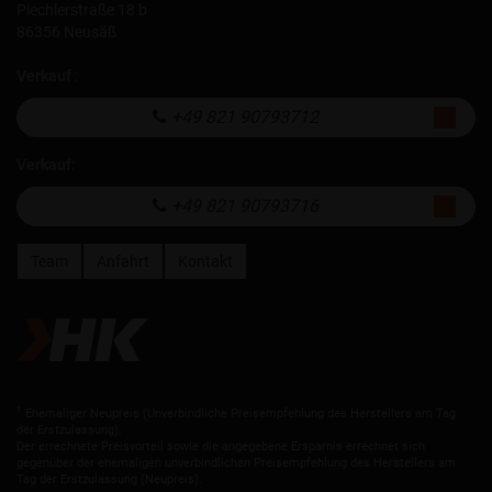
Piechlerstraße 18 b
86356 Neusäß
Verkauf
:
+49 821 90793712
Verkauf
:
+49 821 90793716
Team
Anfahrt
Kontakt
1
Ehemaliger Neupreis (Unverbindliche Preisempfehlung des Herstellers am Tag
der Erstzulassung).
Der errechnete Preisvorteil sowie die angegebene Ersparnis errechnet sich
gegenüber der ehemaligen unverbindlichen Preisempfehlung des Herstellers am
Tag der Erstzulassung (Neupreis).