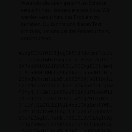
Wenn du alle oben genannten Schritte
versucht hast, kontaktiere uns bitte. Wir
werden versuchen, das Problem zu
beheben. Du kannst uns diesen Text
schicken, um uns bei der Fehlersuche zu
unterstützen:
ewogICJuYW1lIjogIk5ldHdvcmtFcnJv
ciIsCiAgImNvbmZpZyI6IHsKICAgICJt
ZXRob2QiOiAiR0VUIiwKICAgICJ1cmwi
OiAiaHR0cHM6Ly9hcGkueC5ha3MtcHJv
ZC5hdWRhcmlzLm5ldC92MS9jbGllbnRz
LzE2NTEvd2Vic2l0ZS12ZWhpY2xlcy8w
MDYwNjY/ZmllbGQ9aW50ZXJuYWxOdW1i
ZXImd2Vic2l0ZT01ZjIxMmQ2NThjNzFl
NTI1YjE2ZTE1ZjQiLAogICAgImhlYWRl
cnMiOiB7fSwKICAgICJib2R5IjogbnVs
bCwKICAgICJleHBlY3QiOiB7CiAgICAg
ICJyZXNwb25zZVR5cGUiOiAiIgogICAg
fSwKICAgICJ0aW1lb3V0IjogMCwKICAg