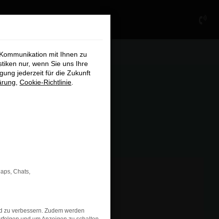
×
 Kommunikation mit Ihnen zu
stiken nur, wenn Sie uns Ihre
ung jederzeit für die Zukunft
ärung
,
Cookie-Richtlinie
.
chließen
Maps, Chats,
nd zu verbessern. Zudem werden