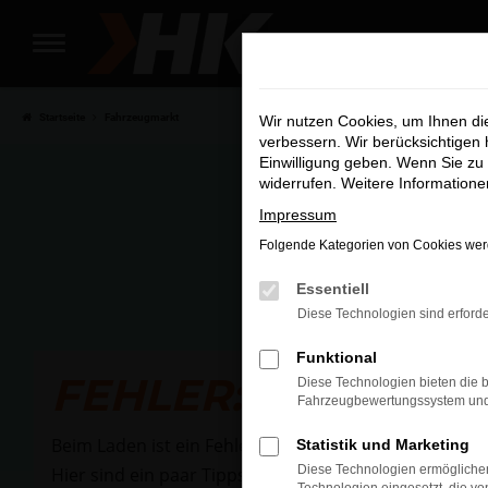
Zum
Hauptinhalt
Wir si
springen
Startseite
Fahrzeugmarkt
Wir nutzen Cookies, um Ihnen d
verbessern. Wir berücksichtigen 
Einwilligung geben. Wenn Sie zu 
widerrufen. Weitere Information
Impressum
Folgende Kategorien von Cookies werd
Essentiell
Diese Technologien sind erforde
Funktional
FEHLER: NETWOR
Diese Technologien bieten die b
Fahrzeugbewertungssystem und w
Beim Laden ist ein Fehler aufgetreten.
Statistik und Marketing
Diese Technologien ermöglichen
Hier sind ein paar Tipps, die dir helfen können: