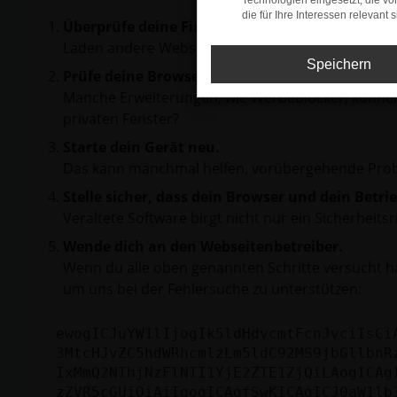
Technologien eingesetzt, die v
die für Ihre Interessen relevant s
Überprüfe deine Firewall und deine Internetve
Laden andere Webseiten, zum Beispiel deine Suc
Speichern
Prüfe deine Browsererweiterungen.
Manche Erweiterungen, wie Werbeblocker, können 
privaten Fenster?
Starte dein Gerät neu.
Das kann manchmal helfen, vorübergehende Pro
Stelle sicher, dass dein Browser und dein Betr
Veraltete Software birgt nicht nur ein Sicherhei
Wende dich an den Webseitenbetreiber.
Wenn du alle oben genannten Schritte versucht ha
um uns bei der Fehlersuche zu unterstützen:
ewogICJuYW1lIjogIk5ldHdvcmtFcnJvciIsCi
3MtcHJvZC5hdWRhcmlzLm5ldC92MS9jbGllbnR
IxMmQ2NThjNzFlNTI1YjE2ZTE1ZjQiLAogICAg
zZVR5cGUiOiAiIgogICAgfSwKICAgICJ0aW1lb