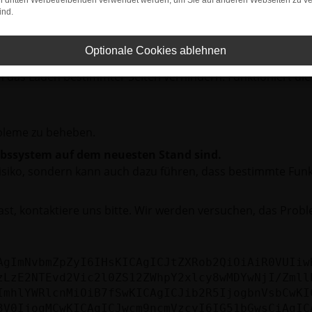
on dritten Werbetreibenden verwendet werden, um Sie auf anderen Webseiten zu ve
ind.
rbindung.
hmaschine?
Optionale Cookies ablehnen
das Laden bestimmter Seiten verhindern. Funktioniert die
bleme zu beheben.
iebssystem auf dem neuesten Stand sind.
tsrisiko, sondern kann auch dazu führen, dass bestimmte Fun
st, kontaktiere uns bitte. Wir werden versuchen, das Prob
AgImNvbmZpZyI6IHsKICAgICJtZXRob2QiOiAiR0VUIiw
zLzE2NTEvd2Vic2l0ZS12ZWhpY2xlcy8wMDYwNjI/Zmll
ImhlYWRlcnMiOiB7fSwKICAgICJib2R5IjogbnVsbCwKI
3V0IjogMCwKICAgICJwcm9ncmVzcyI6IG51bGwsCiAgIC