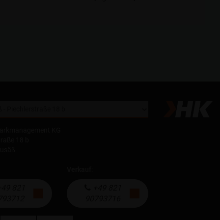
parkmanagement KG
traße 18 b
eusäß
Verkauf
:
49 821
+49 821
793712
90793716