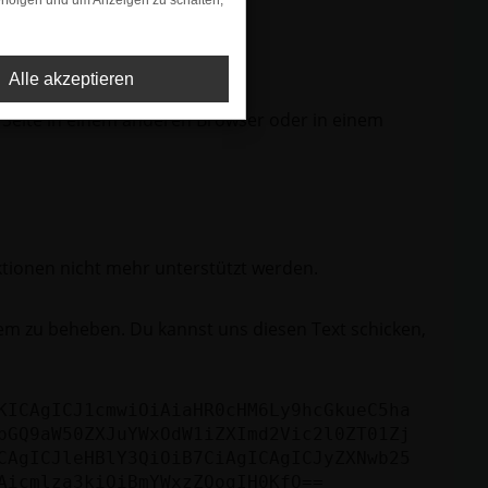
rfolgen und um Anzeigen zu schalten,
Alle akzeptieren
 Seite in einem anderen Browser oder in einem
ktionen nicht mehr unterstützt werden.
lem zu beheben. Du kannst uns diesen Text schicken,
KICAgICJ1cmwiOiAiaHR0cHM6Ly9hcGkueC5ha
bGQ9aW50ZXJuYWxOdW1iZXImd2Vic2l0ZT01Zj
CAgICJleHBlY3QiOiB7CiAgICAgICJyZXNwb25
Aicmlza3kiOiBmYWxzZQogIH0KfQ==