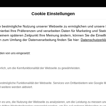
nd umgezogen
Cookie Einstellungen
ie bestmögliche Nutzung unserer Webseite zu ermöglichen und unsere
Wir sind umgezogen
hierbei Ihre Präferenzen und verarbeiten Daten für Marketing und Stati
einem späteren Zeitpunkt Ihre Meinung ändern, können Sie die Einwillig
FAHRZEUGMARKT
en zum Umfang der Datenverarbeitung finden Sie hier:
Datenschutzerkl
Ab sofort finden Sie uns an unserem neuen Standort:
Piechlerstraße 18b, 86356 Neusäß.
en von uns eingesetzt:
Besuchen Sie uns am neuen Standort – wir freuen uns auf Sie
rlich, um die Kernfunktionalität der Webseite zu gewährleisten.
S
K ERROR
estmögliche Funktionalität der Webseite. Services von Drittanbietern wie Google 
eitere werden aktiviert.
 es uns, die Nutzung der Webseite zu analysieren, um die Leistung zu messen u