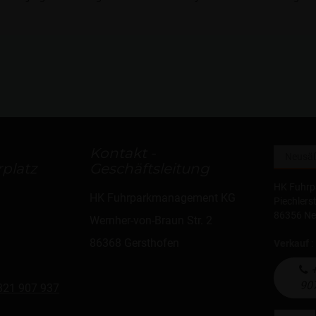
Kontakt -
platz
Geschäftsleitung
HK Fuhr
HK Fuhrparkmanagement KG
Piechlers
86356 N
Wernher-von-Braun Str. 2
86368 Gersthofen
Verkauf
:
+
90
821 907 937