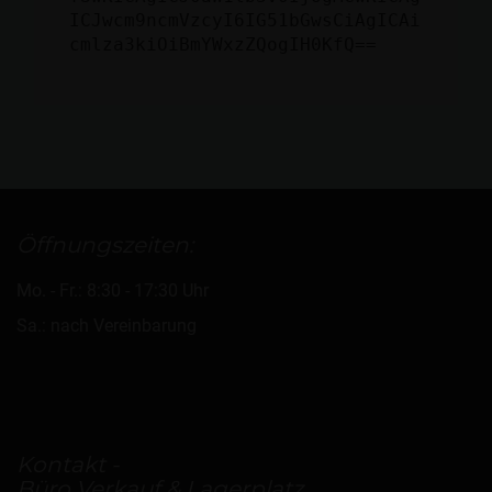
ICJwcm9ncmVzcyI6IG51bGwsCiAgICAi
cmlza3kiOiBmYWxzZQogIH0KfQ==
Öffnungszeiten:
Mo. - Fr.: 8:30 - 17:30 Uhr
Sa.: nach Vereinbarung
Kontakt -
Büro Verkauf & Lagerplatz