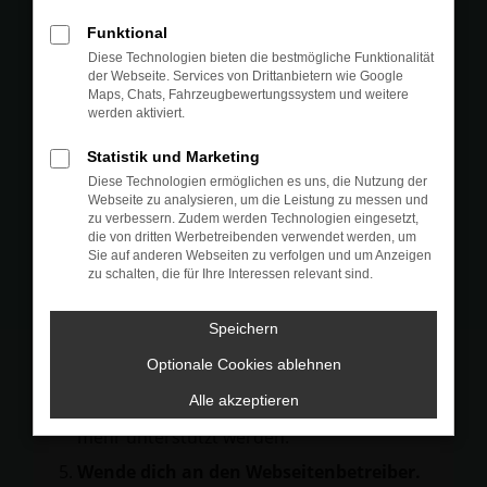
Prüfe deine Browsererweiterungen.
Funktional
Manche Erweiterungen, wie Werbeblocker,
Diese Technologien bieten die bestmögliche Funktionalität
können das Laden bestimmter Seiten
der Webseite. Services von Drittanbietern wie Google
Maps, Chats, Fahrzeugbewertungssystem und weitere
verhindern. Funktioniert die Seite in einem
werden aktiviert.
anderen Browser oder in einem privaten
Fenster?
Statistik und Marketing
Diese Technologien ermöglichen es uns, die Nutzung der
Starte dein Gerät neu.
Webseite zu analysieren, um die Leistung zu messen und
Das kann manchmal helfen,
zu verbessern. Zudem werden Technologien eingesetzt,
die von dritten Werbetreibenden verwendet werden, um
vorübergehende Probleme zu beheben.
Sie auf anderen Webseiten zu verfolgen und um Anzeigen
zu schalten, die für Ihre Interessen relevant sind.
Stelle sicher, dass dein Browser und dein
Betriebssystem auf dem neuesten Stand
Speichern
sind.
Veraltete Software birgt nicht nur ein
Optionale Cookies ablehnen
Sicherheitsrisiko, sondern kann auch dazu
Alle akzeptieren
führen, dass bestimmte Funktionen nicht
mehr unterstützt werden.
Wende dich an den Webseitenbetreiber.