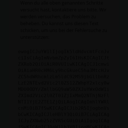
Wenn du alle oben genannten Schritte
versucht hast, kontaktiere uns bitte. Wir
werden versuchen, das Problem zu
beheben. Du kannst uns diesen Text
schicken, um uns bei der Fehlersuche zu
unterstützen:
ewogICJuYW1lIjogIk5ldHdvcmtFcnJv
ciIsCiAgImNvbmZpZyI6IHsKICAgICJt
ZXRob2QiOiAiR0VUIiwKICAgICJ1cmwi
OiAiaHR0cHM6Ly9hcGkueC5ha3MtcHJv
ZC5hdWRhcmlzLm5ldC92MS9jbGllbnRz
LzE2NTEvd2Vic2l0ZS12ZWhpY2xlcy8w
MDU0ODY/ZmllbGQ9aW50ZXJuYWxOdW1i
ZXImd2Vic2l0ZT01ZjIxMmQ2NThjNzFl
NTI1YjE2ZTE1ZjQiLAogICAgImhlYWRl
cnMiOiB7fSwKICAgICJib2R5IjogbnVs
bCwKICAgICJleHBlY3QiOiB7CiAgICAg
ICJyZXNwb25zZVR5cGUiOiAiIgogICAg
fSwKICAgICJ0aW1lb3V0IjogMCwKICAg