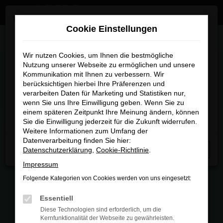
Zum
×
Wir sind umgezogen
Hauptinhalt
Cookie Einstellungen
springen
Startseite
Fahrzeugmarkt
Wir sind umgezogen
Wir nutzen Cookies, um Ihnen die bestmögliche
Nutzung unserer Webseite zu ermöglichen und unsere
FAHRZEUGMARKT
Kommunikation mit Ihnen zu verbessern. Wir
Ab sofort finden Sie uns an unserem neuen Standort:
berücksichtigen hierbei Ihre Präferenzen und
Piechlerstraße 18b, 86356 Neusäß.
verarbeiten Daten für Marketing und Statistiken nur,
wenn Sie uns Ihre Einwilligung geben. Wenn Sie zu
Besuchen Sie uns am neuen Standort – wir freuen uns
einem späteren Zeitpunkt Ihre Meinung ändern, können
auf Sie
Sie die Einwilligung jederzeit für die Zukunft widerrufen.
FEHLER: NETWORK ERROR
Weitere Informationen zum Umfang der
Datenverarbeitung finden Sie hier:
Beim Laden ist ein Fehler aufgetreten.
Datenschutzerklärung
,
Cookie-Richtlinie
.
Schließen
Hier sind ein paar Tipps, die dir helfen können:
Impressum
Folgende Kategorien von Cookies werden von uns eingesetzt:
Überprüfe deine Firewall und deine
Internetverbindung.
Essentiell
Laden andere Webseiten, zum Beispiel
Diese Technologien sind erforderlich, um die
deine Suchmaschine?
Kernfunktionalität der Webseite zu gewährleisten.