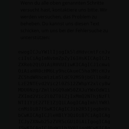
Wenn du alle oben genannten Schritte
versucht hast, kontaktiere uns bitte. Wir
werden versuchen, das Problem zu
beheben. Du kannst uns diesen Text
schicken, um uns bei der Fehlersuche zu
unterstützen:
ewogICJuYW1lIjogIk5ldHdvcmtFcnJv
ciIsCiAgImNvbmZpZyI6IHsKICAgICJt
ZXRob2QiOiAiR0VUIiwKICAgICJ1cmwi
OiAiaHR0cHM6Ly9hcGkueC5ha3MtcHJv
ZC5hdWRhcmlzLm5ldC92MS9jbGllbnRz
LzE2NTEvd2Vic2l0ZS12ZWhpY2xlcy8w
MDU0Nzg/ZmllbGQ9aW50ZXJuYWxOdW1i
ZXImd2Vic2l0ZT01ZjIxMmQ2NThjNzFl
NTI1YjE2ZTE1ZjQiLAogICAgImhlYWRl
cnMiOiB7fSwKICAgICJib2R5IjogbnVs
bCwKICAgICJleHBlY3QiOiB7CiAgICAg
ICJyZXNwb25zZVR5cGUiOiAiIgogICAg
fSwKICAgICJ0aW1lb3V0IjogMCwKICAg