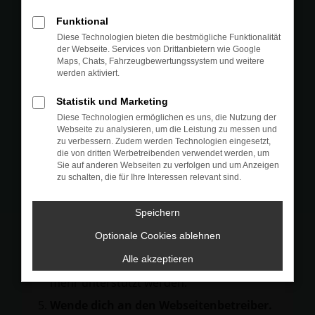
Prüfe deine Browsererweiterungen.
Funktional
Manche Erweiterungen, wie Werbeblocker,
Diese Technologien bieten die bestmögliche Funktionalität
können das Laden bestimmter Seiten
der Webseite. Services von Drittanbietern wie Google
Maps, Chats, Fahrzeugbewertungssystem und weitere
verhindern. Funktioniert die Seite in einem
werden aktiviert.
anderen Browser oder in einem privaten
Fenster?
Statistik und Marketing
Diese Technologien ermöglichen es uns, die Nutzung der
Starte dein Gerät neu.
Webseite zu analysieren, um die Leistung zu messen und
Das kann manchmal helfen,
zu verbessern. Zudem werden Technologien eingesetzt,
die von dritten Werbetreibenden verwendet werden, um
vorübergehende Probleme zu beheben.
Sie auf anderen Webseiten zu verfolgen und um Anzeigen
zu schalten, die für Ihre Interessen relevant sind.
Stelle sicher, dass dein Browser und dein
Betriebssystem auf dem neuesten Stand
Speichern
sind.
Veraltete Software birgt nicht nur ein
Optionale Cookies ablehnen
Sicherheitsrisiko, sondern kann auch dazu
Alle akzeptieren
führen, dass bestimmte Funktionen nicht
mehr unterstützt werden.
Wende dich an den Webseitenbetreiber.