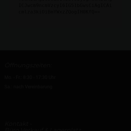
ICJwcm9ncmVzcyI6IG51bGwsCiAgICAi
cmlza3kiOiBmYWxzZQogIH0KfQ==
Öffnungszeiten:
Mo. - Fr.: 8:30 - 17:30 Uhr
Sa.: nach Vereinbarung
Kontakt -
Büro Verkauf & Lagerplatz