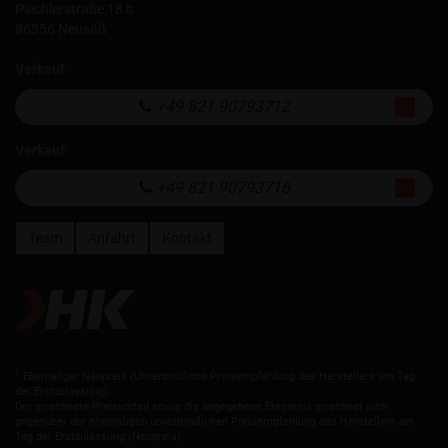
Piechlerstraße 18 b
86356 Neusäß
Verkauf
:
+49 821 90793712
Verkauf
:
+49 821 90793716
Team
Anfahrt
Kontakt
1
Ehemaliger Neupreis (Unverbindliche Preisempfehlung des Herstellers am Tag
der Erstzulassung).
Der errechnete Preisvorteil sowie die angegebene Ersparnis errechnet sich
gegenüber der ehemaligen unverbindlichen Preisempfehlung des Herstellers am
Tag der Erstzulassung (Neupreis).