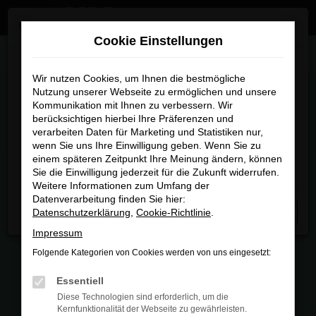
Zum
×
Wir sind umgezogen
Hauptinhalt
Cookie Einstellungen
springen
Startseite
Fahrzeugmarkt
Wir sind umgezogen
Wir nutzen Cookies, um Ihnen die bestmögliche
Nutzung unserer Webseite zu ermöglichen und unsere
FAHRZEUGMARKT
Kommunikation mit Ihnen zu verbessern. Wir
Ab sofort finden Sie uns an unserem neuen Standort:
berücksichtigen hierbei Ihre Präferenzen und
Piechlerstraße 18b, 86356 Neusäß.
verarbeiten Daten für Marketing und Statistiken nur,
wenn Sie uns Ihre Einwilligung geben. Wenn Sie zu
Besuchen Sie uns am neuen Standort – wir freuen uns
einem späteren Zeitpunkt Ihre Meinung ändern, können
auf Sie
Sie die Einwilligung jederzeit für die Zukunft widerrufen.
FEHLER: NETWORK ERROR
Weitere Informationen zum Umfang der
Datenverarbeitung finden Sie hier:
Beim Laden ist ein Fehler aufgetreten.
Datenschutzerklärung
,
Cookie-Richtlinie
.
Schließen
Hier sind ein paar Tipps, die dir helfen können:
Impressum
Folgende Kategorien von Cookies werden von uns eingesetzt:
Überprüfe deine Firewall und deine
Internetverbindung.
Essentiell
Laden andere Webseiten, zum Beispiel
Diese Technologien sind erforderlich, um die
deine Suchmaschine?
Kernfunktionalität der Webseite zu gewährleisten.