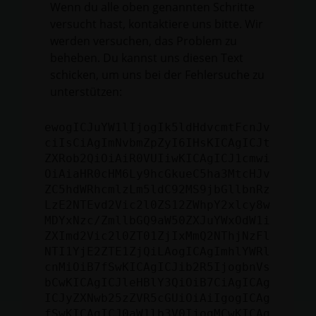
Wenn du alle oben genannten Schritte
versucht hast, kontaktiere uns bitte. Wir
werden versuchen, das Problem zu
beheben. Du kannst uns diesen Text
schicken, um uns bei der Fehlersuche zu
unterstützen:
ewogICJuYW1lIjogIk5ldHdvcmtFcnJv
ciIsCiAgImNvbmZpZyI6IHsKICAgICJt
ZXRob2QiOiAiR0VUIiwKICAgICJ1cmwi
OiAiaHR0cHM6Ly9hcGkueC5ha3MtcHJv
ZC5hdWRhcmlzLm5ldC92MS9jbGllbnRz
LzE2NTEvd2Vic2l0ZS12ZWhpY2xlcy8w
MDYxNzc/ZmllbGQ9aW50ZXJuYWxOdW1i
ZXImd2Vic2l0ZT01ZjIxMmQ2NThjNzFl
NTI1YjE2ZTE1ZjQiLAogICAgImhlYWRl
cnMiOiB7fSwKICAgICJib2R5IjogbnVs
bCwKICAgICJleHBlY3QiOiB7CiAgICAg
ICJyZXNwb25zZVR5cGUiOiAiIgogICAg
fSwKICAgICJ0aW1lb3V0IjogMCwKICAg