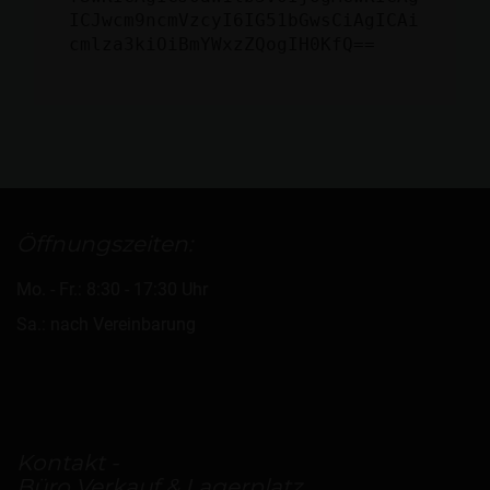
ICJwcm9ncmVzcyI6IG51bGwsCiAgICAi
cmlza3kiOiBmYWxzZQogIH0KfQ==
Öffnungszeiten:
Mo. - Fr.: 8:30 - 17:30 Uhr
Sa.: nach Vereinbarung
Kontakt -
Büro Verkauf & Lagerplatz