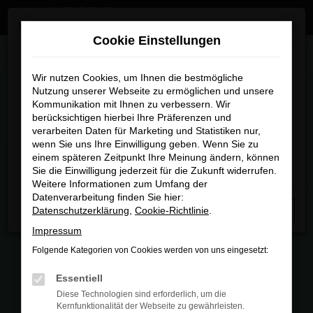
Zum
×
Wir sind umgezogen
Hauptinhalt
Cookie Einstellungen
springen
Startseite
Fahrzeugmarkt
Wir sind umgezogen
Wir nutzen Cookies, um Ihnen die bestmögliche
Nutzung unserer Webseite zu ermöglichen und unsere
FAHRZEUGMARKT
Kommunikation mit Ihnen zu verbessern. Wir
Ab sofort finden Sie uns an unserem neuen Standort:
berücksichtigen hierbei Ihre Präferenzen und
Piechlerstraße 18b, 86356 Neusäß.
verarbeiten Daten für Marketing und Statistiken nur,
wenn Sie uns Ihre Einwilligung geben. Wenn Sie zu
Besuchen Sie uns am neuen Standort – wir freuen uns
einem späteren Zeitpunkt Ihre Meinung ändern, können
auf Sie
Sie die Einwilligung jederzeit für die Zukunft widerrufen.
FEHLER: NETWORK ERROR
Weitere Informationen zum Umfang der
Datenverarbeitung finden Sie hier:
Beim Laden ist ein Fehler aufgetreten.
Datenschutzerklärung
,
Cookie-Richtlinie
.
Schließen
Hier sind ein paar Tipps, die dir helfen können:
Impressum
Folgende Kategorien von Cookies werden von uns eingesetzt:
Überprüfe deine Firewall und deine
Internetverbindung.
Essentiell
Laden andere Webseiten, zum Beispiel
Diese Technologien sind erforderlich, um die
deine Suchmaschine?
Kernfunktionalität der Webseite zu gewährleisten.