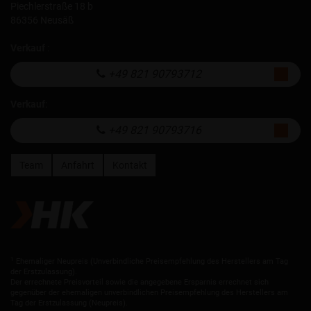
Piechlerstraße 18 b
86356 Neusäß
Verkauf
:
+49 821 90793712
Verkauf
:
+49 821 90793716
Team
Anfahrt
Kontakt
1
Ehemaliger Neupreis (Unverbindliche Preisempfehlung des Herstellers am Tag
der Erstzulassung).
Der errechnete Preisvorteil sowie die angegebene Ersparnis errechnet sich
gegenüber der ehemaligen unverbindlichen Preisempfehlung des Herstellers am
Tag der Erstzulassung (Neupreis).