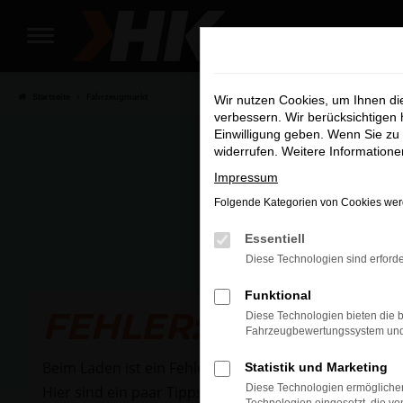
Zum
Hauptinhalt
Wir si
springen
Startseite
Fahrzeugmarkt
Wir nutzen Cookies, um Ihnen d
verbessern. Wir berücksichtigen 
Einwilligung geben. Wenn Sie zu 
widerrufen. Weitere Information
Impressum
Folgende Kategorien von Cookies werd
Essentiell
Diese Technologien sind erforde
Funktional
FEHLER: NETWOR
Diese Technologien bieten die b
Fahrzeugbewertungssystem und w
Beim Laden ist ein Fehler aufgetreten.
Statistik und Marketing
Diese Technologien ermöglichen
Hier sind ein paar Tipps, die dir helfen können: