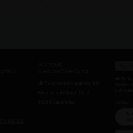
Kontakt -
platz
Geschäftsleitung
HK Fuhr
HK Fuhrparkmanagement KG
Piechlers
86356 N
Wernher-von-Braun Str. 2
86368 Gersthofen
Verkauf
:
+
90
821 907 937