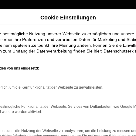
nd umgezogen
Cookie Einstellungen
ie bestmögliche Nutzung unserer Webseite zu ermöglichen und unsere
Wir sind umgezogen
hierbei Ihre Präferenzen und verarbeiten Daten für Marketing und Stati
einem späteren Zeitpunkt Ihre Meinung ändern, können Sie die Einwillig
FAHRZEUGMARKT
en zum Umfang der Datenverarbeitung finden Sie hier:
Datenschutzerkl
Ab sofort finden Sie uns an unserem neuen Standort:
Piechlerstraße 18b, 86356 Neusäß.
en von uns eingesetzt:
Besuchen Sie uns am neuen Standort – wir freuen uns auf Sie
rlich, um die Kernfunktionalität der Webseite zu gewährleisten.
S
K ERROR
estmögliche Funktionalität der Webseite. Services von Drittanbietern wie Google 
eitere werden aktiviert.
 es uns, die Nutzung der Webseite zu analysieren, um die Leistung zu messen u