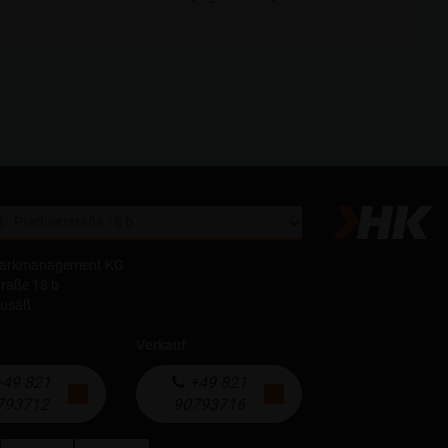
parkmanagement KG
traße 18 b
eusäß
Verkauf
:
49 821
+49 821
793712
90793716