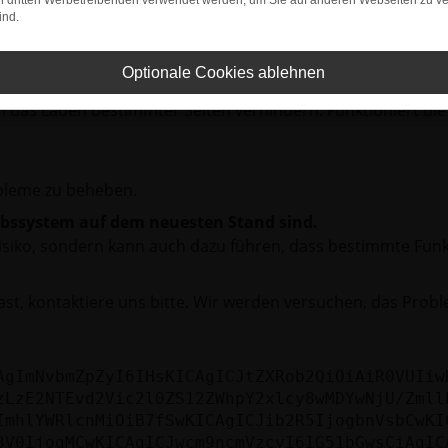
on dritten Werbetreibenden verwendet werden, um Sie auf anderen Webseiten zu ve
ind.
rbindung.
hmaschine?
Optionale Cookies ablehnen
das Laden bestimmter Seiten verhindern. Funktioniert die
bleme zu beheben.
iebssystem auf dem neuesten Stand sind.
tsrisiko, sondern kann auch dazu führen, dass bestimmte Fun
st, kontaktiere uns bitte. Wir werden versuchen, das Prob
AgImNvbmZpZyI6IHsKICAgICJtZXRob2QiOiAiR0VUIiw
zLzE2NTEvd2Vic2l0ZS12ZWhpY2xlcy8wMDYwNjU/Zmll
ImhlYWRlcnMiOiB7fSwKICAgICJib2R5IjogbnVsbCwKI
3V0IjogMCwKICAgICJwcm9ncmVzcyI6IG51bGwsCiAgIC