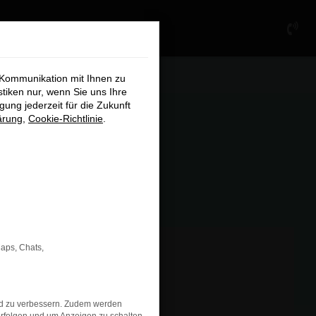
×
 Kommunikation mit Ihnen zu
stiken nur, wenn Sie uns Ihre
ung jederzeit für die Zukunft
ärung
,
Cookie-Richtlinie
.
chließen
Maps, Chats,
nd zu verbessern. Zudem werden