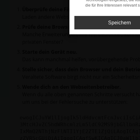
Technologien eingesetzt, die v
die für Ihre Interessen relevant s
Überprüfe deine Firewall und deine Internetve
Laden andere Webseiten, zum Beispiel deine Suc
Speichern
Prüfe deine Browsererweiterungen.
Manche Erweiterungen, wie Werbeblocker, können 
privaten Fenster?
Starte dein Gerät neu.
Das kann manchmal helfen, vorübergehende Pro
Stelle sicher, dass dein Browser und dein Betr
Veraltete Software birgt nicht nur ein Sicherhei
Wende dich an den Webseitenbetreiber.
Wenn du alle oben genannten Schritte versucht ha
um uns bei der Fehlersuche zu unterstützen:
ewogICJuYW1lIjogIk5ldHdvcmtFcnJvciIsCi
3MtcHJvZC5hdWRhcmlzLm5ldC92MS9jbGllbnR
IxMmQ2NThjNzFlNTI1YjE2ZTE1ZjQiLAogICAg
zZVR5cGUiOiAiIgogICAgfSwKICAgICJ0aW1lb