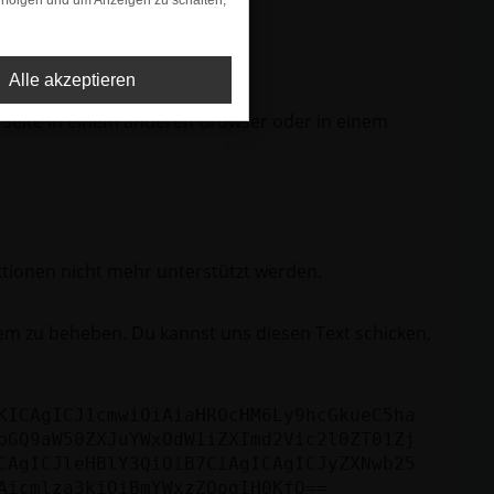
rfolgen und um Anzeigen zu schalten,
Alle akzeptieren
 Seite in einem anderen Browser oder in einem
ktionen nicht mehr unterstützt werden.
lem zu beheben. Du kannst uns diesen Text schicken,
KICAgICJ1cmwiOiAiaHR0cHM6Ly9hcGkueC5ha
bGQ9aW50ZXJuYWxOdW1iZXImd2Vic2l0ZT01Zj
CAgICJleHBlY3QiOiB7CiAgICAgICJyZXNwb25
Aicmlza3kiOiBmYWxzZQogIH0KfQ==