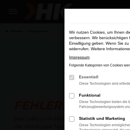
Zum
Hauptinhalt
Wir si
springen
Startseite
Fahrzeugmarkt
Wir nutzen Cookies, um Ihnen d
verbessern. Wir berücksichtigen 
Einwilligung geben. Wenn Sie zu 
widerrufen. Weitere Information
Impressum
Folgende Kategorien von Cookies werd
Essentiell
Diese Technologien sind erforde
Funktional
FEHLER: NETWOR
Diese Technologien bieten die b
Fahrzeugbewertungssystem und w
Beim Laden ist ein Fehler aufgetreten.
Statistik und Marketing
Diese Technologien ermöglichen
Hier sind ein paar Tipps, die dir helfen können: