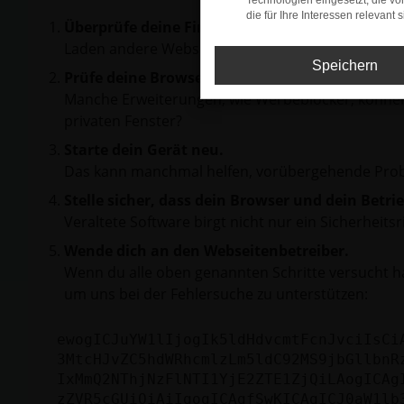
Technologien eingesetzt, die v
die für Ihre Interessen relevant s
Überprüfe deine Firewall und deine Internetve
Laden andere Webseiten, zum Beispiel deine Suc
Speichern
Prüfe deine Browsererweiterungen.
Manche Erweiterungen, wie Werbeblocker, können 
privaten Fenster?
Starte dein Gerät neu.
Das kann manchmal helfen, vorübergehende Pro
Stelle sicher, dass dein Browser und dein Betr
Veraltete Software birgt nicht nur ein Sicherhei
Wende dich an den Webseitenbetreiber.
Wenn du alle oben genannten Schritte versucht ha
um uns bei der Fehlersuche zu unterstützen:
ewogICJuYW1lIjogIk5ldHdvcmtFcnJvciIsCi
3MtcHJvZC5hdWRhcmlzLm5ldC92MS9jbGllbnR
IxMmQ2NThjNzFlNTI1YjE2ZTE1ZjQiLAogICAg
zZVR5cGUiOiAiIgogICAgfSwKICAgICJ0aW1lb