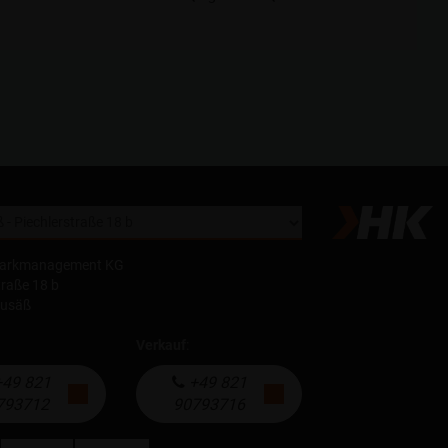
parkmanagement KG
traße 18 b
eusäß
Verkauf
:
49 821
+49 821
793712
90793716