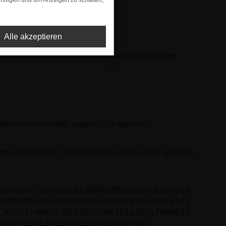
rfolgen und um Anzeigen zu schalten,
Alle akzeptieren
 Seite in einem anderen Browser oder in einem
ktionen nicht mehr unterstützt werden.
lem zu beheben. Du kannst uns diesen Text schicken,
KICAgICJ1cmwiOiAiaHR0cHM6Ly9hcGkueC5ha
bGQ9aW50ZXJuYWxOdW1iZXImd2Vic2l0ZT01Zj
CAgICJleHBlY3QiOiB7CiAgICAgICJyZXNwb25
Aicmlza3kiOiBmYWxzZQogIH0KfQ==