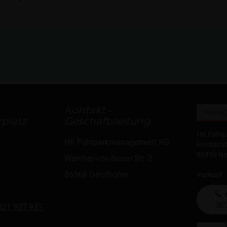
Kontakt -
platz
Geschäftsleitung
HK Fuhr
HK Fuhrparkmanagement KG
Piechlers
86356 N
Wernher-von-Braun Str. 2
86368 Gersthofen
Verkauf
:
+
90
821 907 937