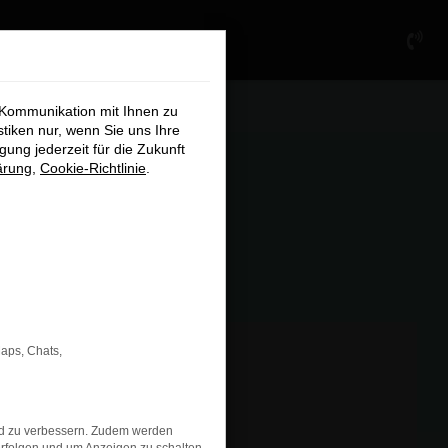
×
 Kommunikation mit Ihnen zu
stiken nur, wenn Sie uns Ihre
ung jederzeit für die Zukunft
ärung
,
Cookie-Richtlinie
.
chließen
Maps, Chats,
nd zu verbessern. Zudem werden