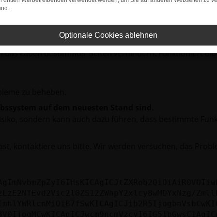
on dritten Werbetreibenden verwendet werden, um Sie auf anderen Webseiten zu ve
ind.
rbindung.
hmaschine?
Optionale Cookies ablehnen
das Laden bestimmter Seiten verhindern. Funktioniert die
bleme zu beheben.
iebssystem auf dem neuesten Stand sind.
tsrisiko, sondern kann auch dazu führen, dass bestimmte Fun
st, kontaktiere uns bitte. Wir werden versuchen, das Prob
AgImNvbmZpZyI6IHsKICAgICJtZXRob2QiOiAiR0VUIiw
zLzE2NTEvd2Vic2l0ZS12ZWhpY2xlcy8wMDYxNzg/Zmll
ImhlYWRlcnMiOiB7fSwKICAgICJib2R5IjogbnVsbCwKI
3V0IjogMCwKICAgICJwcm9ncmVzcyI6IG51bGwsCiAgIC