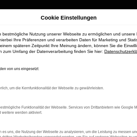
nd umgezogen
Cookie Einstellungen
ie bestmögliche Nutzung unserer Webseite zu ermöglichen und unsere
Wir sind umgezogen
hierbei Ihre Präferenzen und verarbeiten Daten für Marketing und Stati
einem späteren Zeitpunkt Ihre Meinung ändern, können Sie die Einwillig
FAHRZEUGMARKT
en zum Umfang der Datenverarbeitung finden Sie hier:
Datenschutzerkl
Ab sofort finden Sie uns an unserem neuen Standort:
Piechlerstraße 18b, 86356 Neusäß.
en von uns eingesetzt:
Besuchen Sie uns am neuen Standort – wir freuen uns auf Sie
rlich, um die Kernfunktionalität der Webseite zu gewährleisten.
S
K ERROR
estmögliche Funktionalität der Webseite. Services von Drittanbietern wie Google 
eitere werden aktiviert.
 es uns, die Nutzung der Webseite zu analysieren, um die Leistung zu messen u