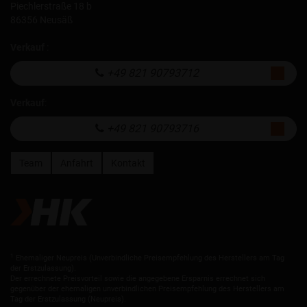
Piechlerstraße 18 b
86356 Neusäß
Verkauf
:
+49 821 90793712
Verkauf
:
+49 821 90793716
Team
Anfahrt
Kontakt
1
Ehemaliger Neupreis (Unverbindliche Preisempfehlung des Herstellers am Tag
der Erstzulassung).
Der errechnete Preisvorteil sowie die angegebene Ersparnis errechnet sich
gegenüber der ehemaligen unverbindlichen Preisempfehlung des Herstellers am
Tag der Erstzulassung (Neupreis).