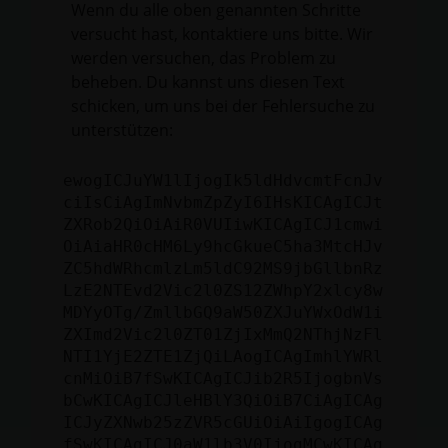
Wenn du alle oben genannten Schritte
versucht hast, kontaktiere uns bitte. Wir
werden versuchen, das Problem zu
beheben. Du kannst uns diesen Text
schicken, um uns bei der Fehlersuche zu
unterstützen:
ewogICJuYW1lIjogIk5ldHdvcmtFcnJv
ciIsCiAgImNvbmZpZyI6IHsKICAgICJt
ZXRob2QiOiAiR0VUIiwKICAgICJ1cmwi
OiAiaHR0cHM6Ly9hcGkueC5ha3MtcHJv
ZC5hdWRhcmlzLm5ldC92MS9jbGllbnRz
LzE2NTEvd2Vic2l0ZS12ZWhpY2xlcy8w
MDYyOTg/ZmllbGQ9aW50ZXJuYWxOdW1i
ZXImd2Vic2l0ZT01ZjIxMmQ2NThjNzFl
NTI1YjE2ZTE1ZjQiLAogICAgImhlYWRl
cnMiOiB7fSwKICAgICJib2R5IjogbnVs
bCwKICAgICJleHBlY3QiOiB7CiAgICAg
ICJyZXNwb25zZVR5cGUiOiAiIgogICAg
fSwKICAgICJ0aW1lb3V0IjogMCwKICAg