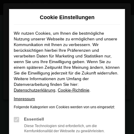
Zum
×
Wir sind umgezogen
Hauptinhalt
Cookie Einstellungen
springen
Startseite
Fahrzeugmarkt
Wir sind umgezogen
Wir nutzen Cookies, um Ihnen die bestmögliche
Nutzung unserer Webseite zu ermöglichen und unsere
FAHRZEUGMARKT
Kommunikation mit Ihnen zu verbessern. Wir
Ab sofort finden Sie uns an unserem neuen Standort:
berücksichtigen hierbei Ihre Präferenzen und
Piechlerstraße 18b, 86356 Neusäß.
verarbeiten Daten für Marketing und Statistiken nur,
wenn Sie uns Ihre Einwilligung geben. Wenn Sie zu
Besuchen Sie uns am neuen Standort – wir freuen uns
einem späteren Zeitpunkt Ihre Meinung ändern, können
auf Sie
Sie die Einwilligung jederzeit für die Zukunft widerrufen.
FEHLER: NETWORK ERROR
Weitere Informationen zum Umfang der
Datenverarbeitung finden Sie hier:
Beim Laden ist ein Fehler aufgetreten.
Datenschutzerklärung
,
Cookie-Richtlinie
.
Schließen
Hier sind ein paar Tipps, die dir helfen können:
Impressum
Folgende Kategorien von Cookies werden von uns eingesetzt:
Überprüfe deine Firewall und deine
Internetverbindung.
Essentiell
Laden andere Webseiten, zum Beispiel
Diese Technologien sind erforderlich, um die
deine Suchmaschine?
Kernfunktionalität der Webseite zu gewährleisten.