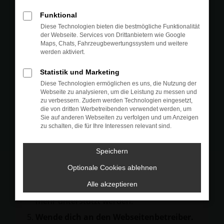
Prüfe deine Browsererweiterungen.
Funktional
Manche Erweiterungen, wie Werbeblocker,
Diese Technologien bieten die bestmögliche Funktionalität
können das Laden bestimmter Seiten
der Webseite. Services von Drittanbietern wie Google
Maps, Chats, Fahrzeugbewertungssystem und weitere
verhindern. Funktioniert die Seite in einem
werden aktiviert.
anderen Browser oder in einem privaten
Fenster?
Statistik und Marketing
Diese Technologien ermöglichen es uns, die Nutzung der
Starte dein Gerät neu.
Webseite zu analysieren, um die Leistung zu messen und
Das kann manchmal helfen,
zu verbessern. Zudem werden Technologien eingesetzt,
die von dritten Werbetreibenden verwendet werden, um
vorübergehende Probleme zu beheben.
Sie auf anderen Webseiten zu verfolgen und um Anzeigen
zu schalten, die für Ihre Interessen relevant sind.
Stelle sicher, dass dein Browser und dein
Betriebssystem auf dem neuesten Stand
Speichern
sind.
Veraltete Software birgt nicht nur ein
Optionale Cookies ablehnen
Sicherheitsrisiko, sondern kann auch dazu
Alle akzeptieren
führen, dass bestimmte Funktionen nicht
mehr unterstützt werden.
Wende dich an den Webseitenbetreiber.