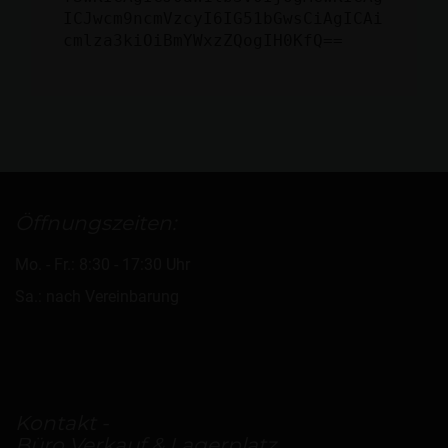
ICJwcm9ncmVzcyI6IG51bGwsCiAgICAi
cmlza3kiOiBmYWxzZQogIH0KfQ==
Öffnungszeiten:
Mo. - Fr.: 8:30 - 17:30 Uhr
Sa.: nach Vereinbarung
Kontakt -
Büro Verkauf & Lagerplatz