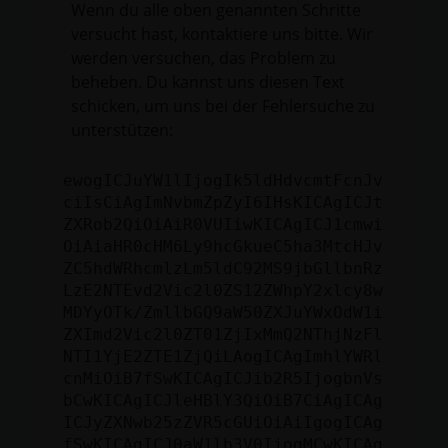
Wenn du alle oben genannten Schritte
versucht hast, kontaktiere uns bitte. Wir
werden versuchen, das Problem zu
beheben. Du kannst uns diesen Text
schicken, um uns bei der Fehlersuche zu
unterstützen:
ewogICJuYW1lIjogIk5ldHdvcmtFcnJv
ciIsCiAgImNvbmZpZyI6IHsKICAgICJt
ZXRob2QiOiAiR0VUIiwKICAgICJ1cmwi
OiAiaHR0cHM6Ly9hcGkueC5ha3MtcHJv
ZC5hdWRhcmlzLm5ldC92MS9jbGllbnRz
LzE2NTEvd2Vic2l0ZS12ZWhpY2xlcy8w
MDYyOTk/ZmllbGQ9aW50ZXJuYWxOdW1i
ZXImd2Vic2l0ZT01ZjIxMmQ2NThjNzFl
NTI1YjE2ZTE1ZjQiLAogICAgImhlYWRl
cnMiOiB7fSwKICAgICJib2R5IjogbnVs
bCwKICAgICJleHBlY3QiOiB7CiAgICAg
ICJyZXNwb25zZVR5cGUiOiAiIgogICAg
fSwKICAgICJ0aW1lb3V0IjogMCwKICAg