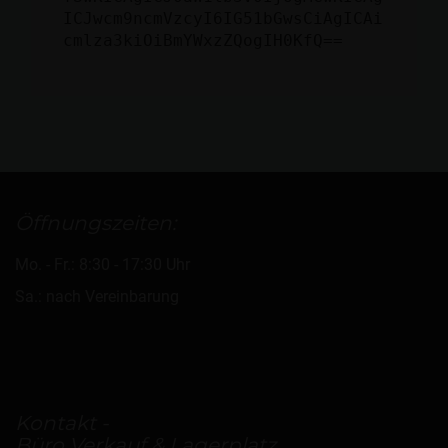
ICJwcm9ncmVzcyI6IG51bGwsCiAgICAi
cmlza3kiOiBmYWxzZQogIH0KfQ==
Öffnungszeiten:
Mo. - Fr.: 8:30 - 17:30 Uhr
Sa.: nach Vereinbarung
Kontakt -
Büro Verkauf & Lagerplatz