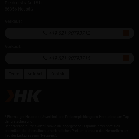
Piechlerstraße 18 b
86356 Neusäß
Verkauf
:
+49 821 90793712
Verkauf
:
+49 821 90793716
Team
Anfahrt
Kontakt
1
Ehemaliger Neupreis (Unverbindliche Preisempfehlung des Herstellers am Tag
der Erstzulassung).
Der errechnete Preisvorteil sowie die angegebene Ersparnis errechnet sich
gegenüber der ehemaligen unverbindlichen Preisempfehlung des Herstellers am
Tag der Erstzulassung (Neupreis).