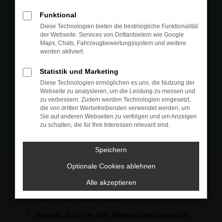
Prüfe deine Browsererweiterungen.
Funktional
Manche Erweiterungen, wie Werbeblocker,
Diese Technologien bieten die bestmögliche Funktionalität
können das Laden bestimmter Seiten
der Webseite. Services von Drittanbietern wie Google
Maps, Chats, Fahrzeugbewertungssystem und weitere
verhindern. Funktioniert die Seite in einem
werden aktiviert.
anderen Browser oder in einem privaten
Fenster?
Statistik und Marketing
Diese Technologien ermöglichen es uns, die Nutzung der
Starte dein Gerät neu.
Webseite zu analysieren, um die Leistung zu messen und
Das kann manchmal helfen,
zu verbessern. Zudem werden Technologien eingesetzt,
die von dritten Werbetreibenden verwendet werden, um
vorübergehende Probleme zu beheben.
Sie auf anderen Webseiten zu verfolgen und um Anzeigen
zu schalten, die für Ihre Interessen relevant sind.
Stelle sicher, dass dein Browser und dein
Betriebssystem auf dem neuesten Stand
Speichern
sind.
Veraltete Software birgt nicht nur ein
Optionale Cookies ablehnen
Sicherheitsrisiko, sondern kann auch dazu
Alle akzeptieren
führen, dass bestimmte Funktionen nicht
mehr unterstützt werden.
Wende dich an den Webseitenbetreiber.