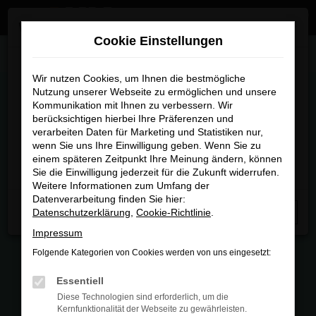
Zum
×
Wir sind umgezogen
Hauptinhalt
Cookie Einstellungen
springen
Startseite
Fahrzeugmarkt
Wir sind umgezogen
Wir nutzen Cookies, um Ihnen die bestmögliche
Nutzung unserer Webseite zu ermöglichen und unsere
FAHRZEUGMARKT
Kommunikation mit Ihnen zu verbessern. Wir
Ab sofort finden Sie uns an unserem neuen Standort:
berücksichtigen hierbei Ihre Präferenzen und
Piechlerstraße 18b, 86356 Neusäß.
verarbeiten Daten für Marketing und Statistiken nur,
wenn Sie uns Ihre Einwilligung geben. Wenn Sie zu
Besuchen Sie uns am neuen Standort – wir freuen uns
einem späteren Zeitpunkt Ihre Meinung ändern, können
auf Sie
Sie die Einwilligung jederzeit für die Zukunft widerrufen.
FEHLER: NETWORK ERROR
Weitere Informationen zum Umfang der
Datenverarbeitung finden Sie hier:
Beim Laden ist ein Fehler aufgetreten.
Datenschutzerklärung
,
Cookie-Richtlinie
.
Schließen
Hier sind ein paar Tipps, die dir helfen können:
Impressum
Folgende Kategorien von Cookies werden von uns eingesetzt:
Überprüfe deine Firewall und deine
Internetverbindung.
Essentiell
Laden andere Webseiten, zum Beispiel
Diese Technologien sind erforderlich, um die
deine Suchmaschine?
Kernfunktionalität der Webseite zu gewährleisten.