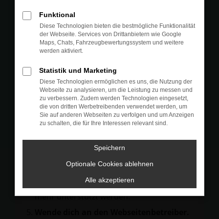
Prüfe deine Browsererweiterungen.
Funktional
Manche Erweiterungen, wie Werbeblocker,
Diese Technologien bieten die bestmögliche Funktionalität
können das Laden bestimmter Seiten
der Webseite. Services von Drittanbietern wie Google
Maps, Chats, Fahrzeugbewertungssystem und weitere
verhindern. Funktioniert die Seite in einem
werden aktiviert.
anderen Browser oder in einem privaten
Fenster?
Statistik und Marketing
Diese Technologien ermöglichen es uns, die Nutzung der
Starte dein Gerät neu.
Webseite zu analysieren, um die Leistung zu messen und
Das kann manchmal helfen,
zu verbessern. Zudem werden Technologien eingesetzt,
die von dritten Werbetreibenden verwendet werden, um
vorübergehende Probleme zu beheben.
Sie auf anderen Webseiten zu verfolgen und um Anzeigen
zu schalten, die für Ihre Interessen relevant sind.
Stelle sicher, dass dein Browser und dein
Betriebssystem auf dem neuesten Stand
Speichern
sind.
Veraltete Software birgt nicht nur ein
Optionale Cookies ablehnen
Sicherheitsrisiko, sondern kann auch dazu
Alle akzeptieren
führen, dass bestimmte Funktionen nicht
mehr unterstützt werden.
Wende dich an den Webseitenbetreiber.