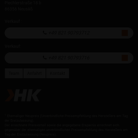
Piechlerstraße 18 b
86356 Neusäß
Verkauf
:
+49 821 90793712
Verkauf
:
+49 821 90793716
Team
Anfahrt
Kontakt
1
Ehemaliger Neupreis (Unverbindliche Preisempfehlung des Herstellers am Tag
der Erstzulassung).
Der errechnete Preisvorteil sowie die angegebene Ersparnis errechnet sich
gegenüber der ehemaligen unverbindlichen Preisempfehlung des Herstellers am
Tag der Erstzulassung (Neupreis).