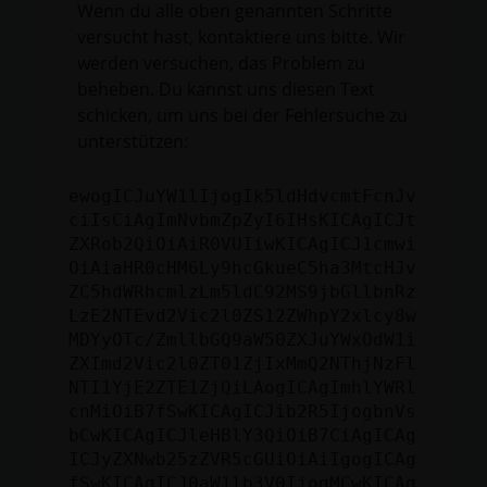
Wenn du alle oben genannten Schritte
versucht hast, kontaktiere uns bitte. Wir
werden versuchen, das Problem zu
beheben. Du kannst uns diesen Text
schicken, um uns bei der Fehlersuche zu
unterstützen:
ewogICJuYW1lIjogIk5ldHdvcmtFcnJv
ciIsCiAgImNvbmZpZyI6IHsKICAgICJt
ZXRob2QiOiAiR0VUIiwKICAgICJ1cmwi
OiAiaHR0cHM6Ly9hcGkueC5ha3MtcHJv
ZC5hdWRhcmlzLm5ldC92MS9jbGllbnRz
LzE2NTEvd2Vic2l0ZS12ZWhpY2xlcy8w
MDYyOTc/ZmllbGQ9aW50ZXJuYWxOdW1i
ZXImd2Vic2l0ZT01ZjIxMmQ2NThjNzFl
NTI1YjE2ZTE1ZjQiLAogICAgImhlYWRl
cnMiOiB7fSwKICAgICJib2R5IjogbnVs
bCwKICAgICJleHBlY3QiOiB7CiAgICAg
ICJyZXNwb25zZVR5cGUiOiAiIgogICAg
fSwKICAgICJ0aW1lb3V0IjogMCwKICAg