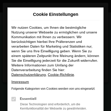
Zum
×
Wir sind umgezogen
Hauptinhalt
Cookie Einstellungen
springen
Startseite
Fahrzeugmarkt
Wir sind umgezogen
Wir nutzen Cookies, um Ihnen die bestmögliche
Nutzung unserer Webseite zu ermöglichen und unsere
FAHRZEUGMARKT
Kommunikation mit Ihnen zu verbessern. Wir
Ab sofort finden Sie uns an unserem neuen Standort:
berücksichtigen hierbei Ihre Präferenzen und
Piechlerstraße 18b, 86356 Neusäß.
verarbeiten Daten für Marketing und Statistiken nur,
wenn Sie uns Ihre Einwilligung geben. Wenn Sie zu
Besuchen Sie uns am neuen Standort – wir freuen uns
einem späteren Zeitpunkt Ihre Meinung ändern, können
auf Sie
Sie die Einwilligung jederzeit für die Zukunft widerrufen.
FEHLER: NETWORK ERROR
Weitere Informationen zum Umfang der
Datenverarbeitung finden Sie hier:
Beim Laden ist ein Fehler aufgetreten.
Datenschutzerklärung
,
Cookie-Richtlinie
.
Schließen
Hier sind ein paar Tipps, die dir helfen können:
Impressum
Folgende Kategorien von Cookies werden von uns eingesetzt:
Überprüfe deine Firewall und deine
Internetverbindung.
Essentiell
Laden andere Webseiten, zum Beispiel
Diese Technologien sind erforderlich, um die
deine Suchmaschine?
Kernfunktionalität der Webseite zu gewährleisten.