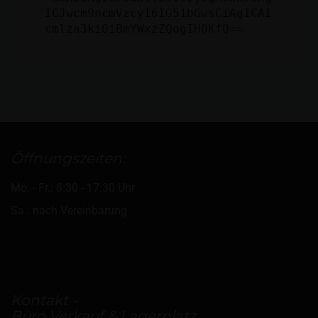
ICJwcm9ncmVzcyI6IG51bGwsCiAgICAi
cmlza3kiOiBmYWxzZQogIH0KfQ==
Öffnungszeiten:
Mo. - Fr.: 8:30 - 17:30 Uhr
Sa.: nach Vereinbarung
Kontakt -
Büro Verkauf & Lagerplatz