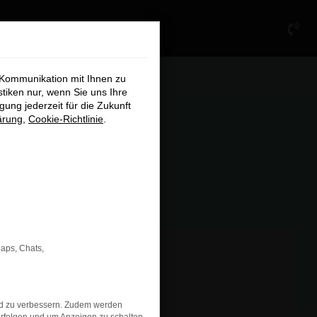
×
 Kommunikation mit Ihnen zu
stiken nur, wenn Sie uns Ihre
ung jederzeit für die Zukunft
ärung
,
Cookie-Richtlinie
.
chließen
Maps, Chats,
nd zu verbessern. Zudem werden