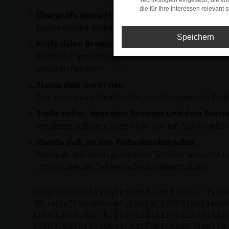
Technologien eingesetzt, die v
die für Ihre Interessen relevant s
Überprüfe deine Firewall und deine Internetve
Laden andere Webseiten, zum Beispiel deine Suc
Speichern
Prüfe deine Browsererweiterungen.
Manche Erweiterungen, wie Werbeblocker, können 
privaten Fenster?
Starte dein Gerät neu.
Das kann manchmal helfen, vorübergehende Pro
Stelle sicher, dass dein Browser und dein Betr
Veraltete Software birgt nicht nur ein Sicherhei
Wende dich an den Webseitenbetreiber.
Wenn du alle oben genannten Schritte versucht ha
um uns bei der Fehlersuche zu unterstützen:
ewogICJuYW1lIjogIk5ldHdvcmtFcnJvciIsCi
3MtcHJvZC5hdWRhcmlzLm5ldC92MS9jbGllbnR
IxMmQ2NThjNzFlNTI1YjE2ZTE1ZjQiLAogICAg
zZVR5cGUiOiAiIgogICAgfSwKICAgICJ0aW1lb