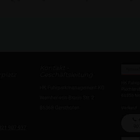
Kontakt -
platz
Geschäftsleitung
HK Fuhr
HK Fuhrparkmanagement KG
Piechlers
86356 N
Wernher-von-Braun Str. 2
86368 Gersthofen
Verkauf
:
+
90
821 907 937