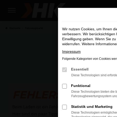
Zum
Hauptinhalt
Wir si
springen
Startseite
Fahrzeugmarkt
Wir nutzen Cookies, um Ihnen d
verbessern. Wir berücksichtigen 
Einwilligung geben. Wenn Sie zu 
widerrufen. Weitere Information
Impressum
Folgende Kategorien von Cookies werd
Essentiell
Diese Technologien sind erforde
Funktional
FEHLER: NETWOR
Diese Technologien bieten die b
Fahrzeugbewertungssystem und w
Beim Laden ist ein Fehler aufgetreten.
Statistik und Marketing
Diese Technologien ermöglichen
Hier sind ein paar Tipps, die dir helfen können: