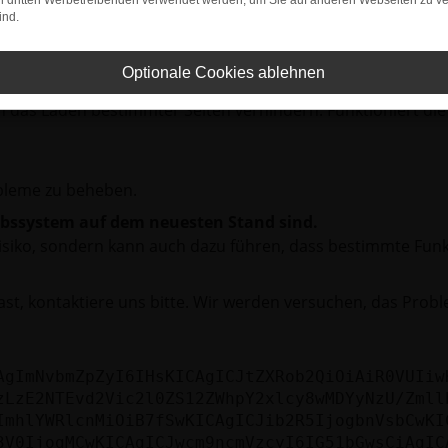
on dritten Werbetreibenden verwendet werden, um Sie auf anderen Webseiten zu ve
ind.
rbindung.
hmaschine?
Optionale Cookies ablehnen
das Laden bestimmter Seiten verhindern. Funktioniert die
bleme zu beheben.
iebssystem auf dem neuesten Stand sind.
tsrisiko, sondern kann auch dazu führen, dass bestimmte Fun
st, kontaktiere uns bitte. Wir werden versuchen, das Prob
AgImNvbmZpZyI6IHsKICAgICJtZXRob2QiOiAiR0VUIiw
zLzE2NTEvd2Vic2l0ZS12ZWhpY2xlcy8wMDYyNzU/Zmll
ImhlYWRlcnMiOiB7fSwKICAgICJib2R5IjogbnVsbCwKI
3V0IjogMCwKICAgICJwcm9ncmVzcyI6IG51bGwsCiAgIC