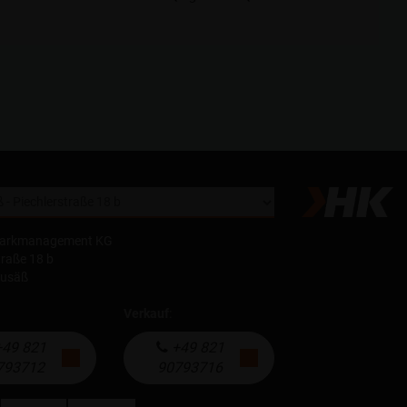
parkmanagement KG
traße 18 b
eusäß
Verkauf
:
49 821
+49 821
793712
90793716