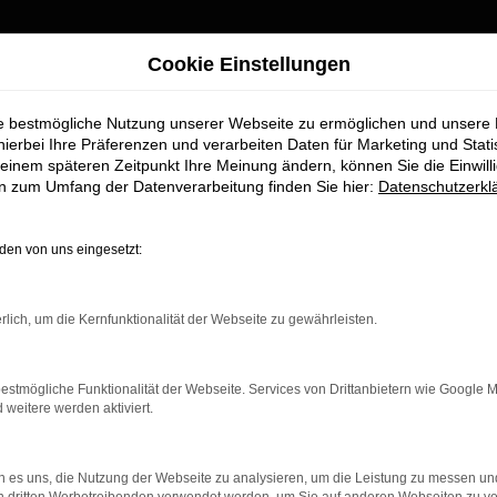
nd umgezogen
Cookie Einstellungen
ie bestmögliche Nutzung unserer Webseite zu ermöglichen und unsere
Wir sind umgezogen
hierbei Ihre Präferenzen und verarbeiten Daten für Marketing und Stati
einem späteren Zeitpunkt Ihre Meinung ändern, können Sie die Einwillig
FAHRZEUGMARKT
en zum Umfang der Datenverarbeitung finden Sie hier:
Datenschutzerkl
Ab sofort finden Sie uns an unserem neuen Standort:
Piechlerstraße 18b, 86356 Neusäß.
en von uns eingesetzt:
Besuchen Sie uns am neuen Standort – wir freuen uns auf Sie
rlich, um die Kernfunktionalität der Webseite zu gewährleisten.
S
K ERROR
estmögliche Funktionalität der Webseite. Services von Drittanbietern wie Google 
eitere werden aktiviert.
 es uns, die Nutzung der Webseite zu analysieren, um die Leistung zu messen u