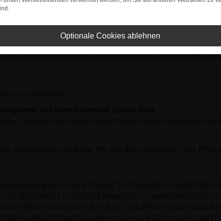
on dritten Werbetreibenden verwendet werden, um Sie auf anderen Webseiten zu ve
ind.
rbindung.
hmaschine?
Optionale Cookies ablehnen
das Laden bestimmter Seiten verhindern. Funktioniert die
bleme zu beheben.
iebssystem auf dem neuesten Stand sind.
tsrisiko, sondern kann auch dazu führen, dass bestimmte Fun
st, kontaktiere uns bitte. Wir werden versuchen, das Prob
AgImNvbmZpZyI6IHsKICAgICJtZXRob2QiOiAiR0VUIiw
zLzE2NTEvd2Vic2l0ZS12ZWhpY2xlcy8wMDYxNDA/Zmll
ImhlYWRlcnMiOiB7fSwKICAgICJib2R5IjogbnVsbCwKI
3V0IjogMCwKICAgICJwcm9ncmVzcyI6IG51bGwsCiAgIC