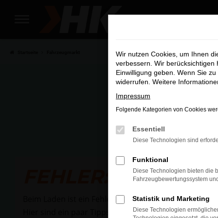
Zum
Hauptinhalt
Wir si
springen
Startseite
Fahrzeugmarkt
Wir nutzen Cookies, um Ihnen d
verbessern. Wir berücksichtigen 
Einwilligung geben. Wenn Sie zu 
widerrufen. Weitere Information
Impressum
Folgende Kategorien von Cookies werd
Essentiell
Diese Technologien sind erforde
Funktional
FEHLER: NETWOR
Diese Technologien bieten die b
Fahrzeugbewertungssystem und w
Beim Laden ist ein Fehler aufgetreten.
Statistik und Marketing
Diese Technologien ermöglichen
Hier sind ein paar Tipps, die dir helfen können: