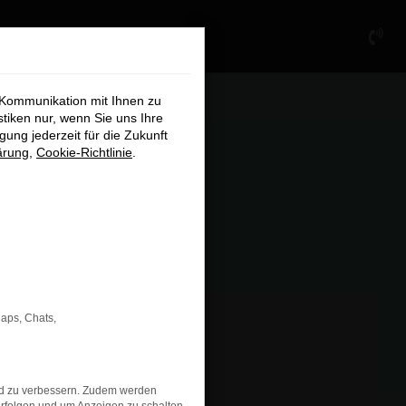
×
 Kommunikation mit Ihnen zu
stiken nur, wenn Sie uns Ihre
ung jederzeit für die Zukunft
ärung
,
Cookie-Richtlinie
.
chließen
Maps, Chats,
nd zu verbessern. Zudem werden