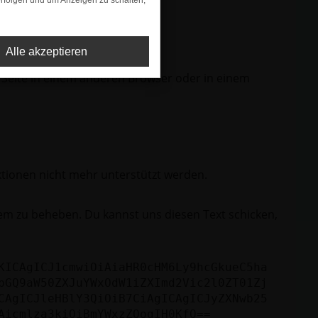
rfolgen und um Anzeigen zu schalten,
Alle akzeptieren
 Seite in einem anderen Browser oder in einem
ktionen nicht mehr unterstützt werden.
lem zu beheben. Du kannst uns diesen Text schicken,
KICAgICJ1cmwiOiAiaHR0cHM6Ly9hcGkueC5ha
bGQ9aW50ZXJuYWxOdW1iZXImd2Vic2l0ZT01Zj
CAgICJleHBlY3QiOiB7CiAgICAgICJyZXNwb25
Aicmlza3kiOiBmYWxzZQogIH0KfQ==