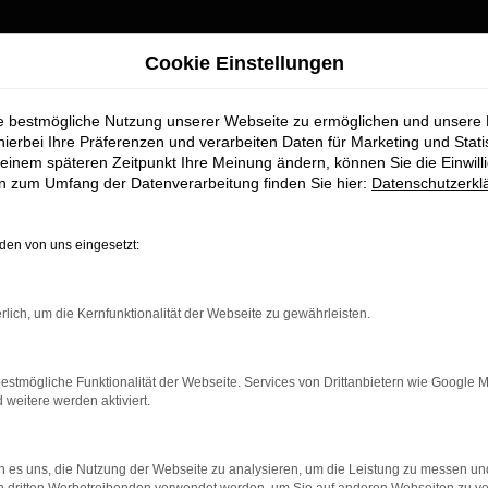
nd umgezogen
Cookie Einstellungen
ie bestmögliche Nutzung unserer Webseite zu ermöglichen und unsere
Wir sind umgezogen
hierbei Ihre Präferenzen und verarbeiten Daten für Marketing und Stati
einem späteren Zeitpunkt Ihre Meinung ändern, können Sie die Einwillig
FAHRZEUGMARKT
en zum Umfang der Datenverarbeitung finden Sie hier:
Datenschutzerkl
Ab sofort finden Sie uns an unserem neuen Standort:
Piechlerstraße 18b, 86356 Neusäß.
en von uns eingesetzt:
Besuchen Sie uns am neuen Standort – wir freuen uns auf Sie
rlich, um die Kernfunktionalität der Webseite zu gewährleisten.
S
K ERROR
estmögliche Funktionalität der Webseite. Services von Drittanbietern wie Google 
eitere werden aktiviert.
 es uns, die Nutzung der Webseite zu analysieren, um die Leistung zu messen u