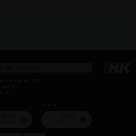
parkmanagement KG
traße 18 b
eusäß
Verkauf
:
49 821
+49 821
793712
90793716