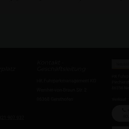
Kontakt -
platz
Geschäftsleitung
HK Fuhr
HK Fuhrparkmanagement KG
Piechlers
86356 N
Wernher-von-Braun Str. 2
86368 Gersthofen
Verkauf
:
+
90
821 907 937