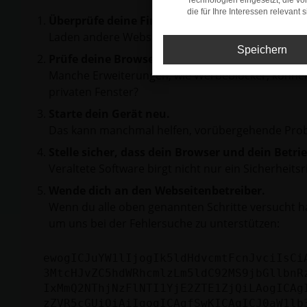
Technologien eingesetzt, die v
die für Ihre Interessen relevant s
Überprüfe deine Firewall und deine Internetve
Laden andere Webseiten, zum Beispiel deine Suc
Speichern
Prüfe deine Browsererweiterungen.
Manche Erweiterungen, wie Werbeblocker, können 
privaten Fenster?
Starte dein Gerät neu.
Das kann manchmal helfen, vorübergehende Pro
Stelle sicher, dass dein Browser und dein Betr
Veraltete Software birgt nicht nur ein Sicherhei
Wende dich an den Webseitenbetreiber.
Wenn du alle oben genannten Schritte versucht ha
um uns bei der Fehlersuche zu unterstützen:
ewogICJuYW1lIjogIk5ldHdvcmtFcnJvciIsCi
3MtcHJvZC5hdWRhcmlzLm5ldC92MS9jbGllbnR
IxMmQ2NThjNzFlNTI1YjE2ZTE1ZjQiLAogICAg
zZVR5cGUiOiAiIgogICAgfSwKICAgICJ0aW1lb